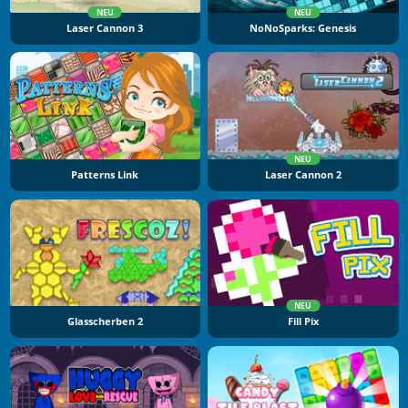
NEU
NEU
Laser Cannon 3
NoNoSparks: Genesis
NEU
Patterns Link
Laser Cannon 2
NEU
Glasscherben 2
Fill Pix