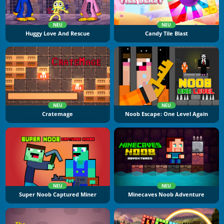
NEU
NEU
Huggy Love And Rescue
Candy Tile Blast
NEU
NEU
Cratemage
Noob Escape: One Level Again
NEU
NEU
Super Noob Captured Miner
Minecaves Noob Adventure