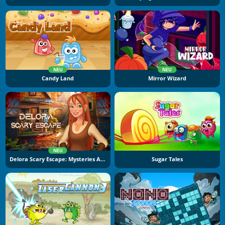
NEU
NEU
Candy Land
Mirror Wizard
NEU
Delora Scary Escape: Mysteries Adventure
Sugar Tales