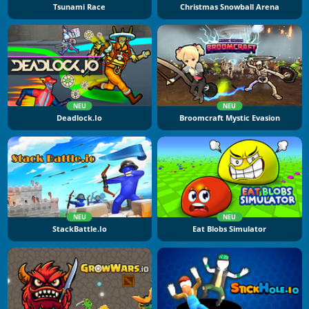
Tsunami Race
Christmas Snowball Arena
NEU
NEU
Deadlock.io
Broomcraft Mystic Evasion
NEU
NEU
StackBattle.io
Eat Blobs Simulator