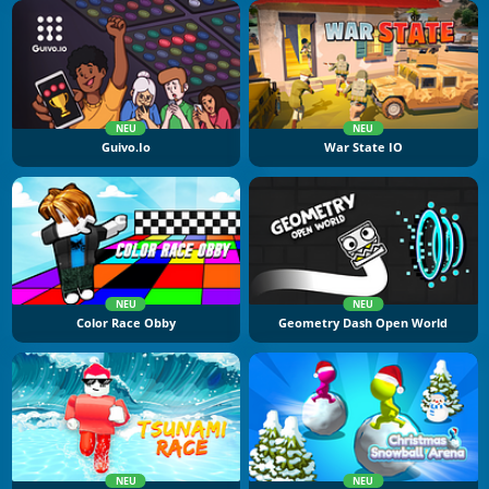
NEU
NEU
Guivo.io
War State IO
NEU
NEU
Color Race Obby
Geometry Dash Open World
NEU
NEU