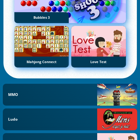
Bubbles 3
Mahjong Connect
Love Test
MMO
Ludo