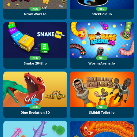
NEU
NEU
Grow Wars.io
StickHole.io
NEU
NEU
Snake 2048.io
WormsArena.io
NEU
NEU
Dino Evolution 3D
Skibidi Toilet Io