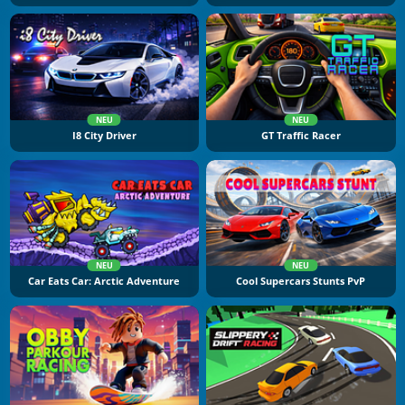
NEU
NEU
I8 City Driver
GT Traffic Racer
NEU
NEU
Car Eats Car: Arctic Adventure
Cool Supercars Stunts PvP