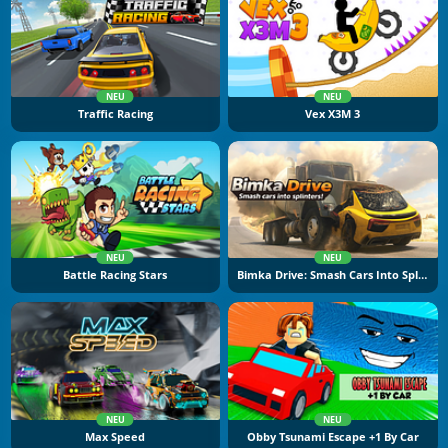
NEU
NEU
Traffic Racing
Vex X3M 3
NEU
NEU
Battle Racing Stars
Bimka Drive: Smash Cars Into Splinters
NEU
NEU
Max Speed
Obby Tsunami Escape +1 By Car