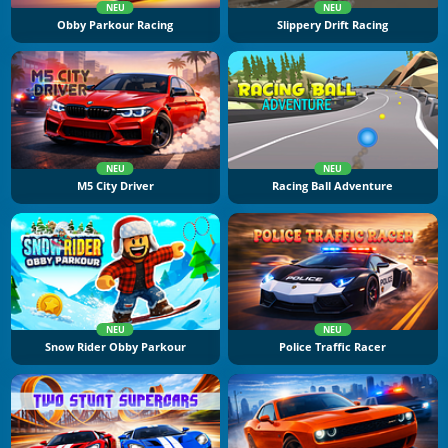
NEU
NEU
Obby Parkour Racing
Slippery Drift Racing
NEU
NEU
M5 City Driver
Racing Ball Adventure
NEU
NEU
Snow Rider Obby Parkour
Police Traffic Racer