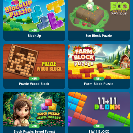
NEU
NEU
BlockUp
Eco Block Puzzle
NEU
NEU
Puzzle Wood Block
Farm Block Puzzle
NEU
NEU
Block Puzzle: Jewel Forest
11x11 BLOXX