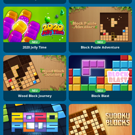
NEU
NEU
2020 Jelly Time
Block Puzzle Adventure
NEU
NEU
Wood Block Journey
Block Blast