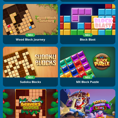
NEU
NEU
Wood Block Journey
Block Blast
NEU
NEU
Sudoku Blocks
MX Block Puzzle