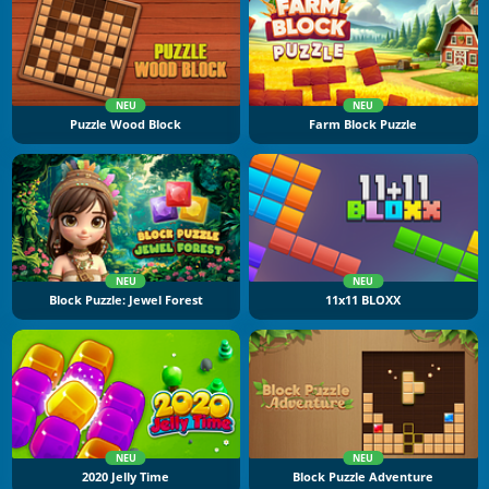
NEU
NEU
Puzzle Wood Block
Farm Block Puzzle
NEU
NEU
Block Puzzle: Jewel Forest
11x11 BLOXX
NEU
NEU
2020 Jelly Time
Block Puzzle Adventure