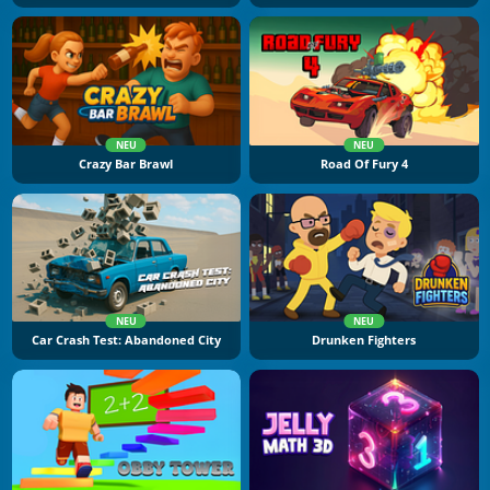
NEU
NEU
Crazy Bar Brawl
Road Of Fury 4
NEU
NEU
Car Crash Test: Abandoned City
Drunken Fighters