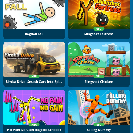
NEU
Ragdoll Fall
Slingshot Fortress
NEU
NEU
Bimka Drive: Smash Cars Into Splinters
Slingshot Chicken
NEU
NEU
No Pain No Gain Ragdoll Sandbox
Falling Dummy