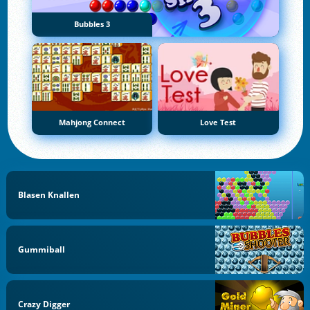
Bubbles 3
Mahjong Connect
Love Test
Blasen Knallen
Gummiball
Crazy Digger