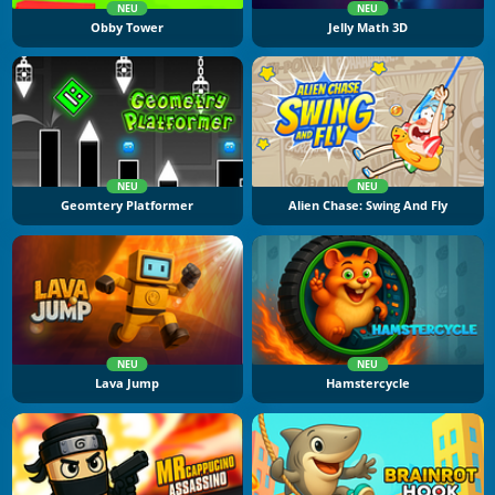
NEU
NEU
Obby Tower
Jelly Math 3D
NEU
NEU
Geomtery Platformer
Alien Chase: Swing And Fly
NEU
NEU
Lava Jump
Hamstercycle