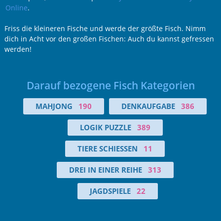
Online
.
Friss die kleineren Fische und werde der größte Fisch. Nimm
dich in Acht vor den großen Fischen: Auch du kannst gefressen
werden!
Darauf bezogene Fisch Kategorien
MAHJONG
190
DENKAUFGABE
386
LOGIK PUZZLE
389
TIERE SCHIESSEN
11
DREI IN EINER REIHE
313
JAGDSPIELE
22