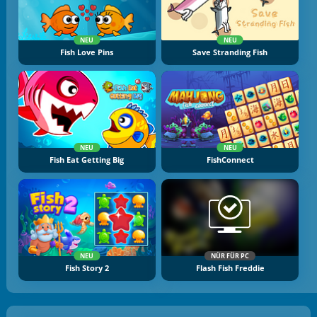
NEU
NEU
Fish Love Pins
Save Stranding Fish
NEU
NEU
Fish Eat Getting Big
FishConnect
NEU
NÜR FÜR PC
Fish Story 2
Flash Fish Freddie