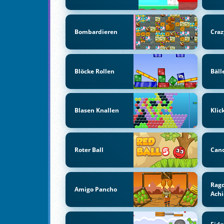
Bombardieren
Craz
Blöcke Rollen
Bäll
Blasen Knallen
Klic
Roter Ball
Can
Ragd
Amigo Pancho
Ach