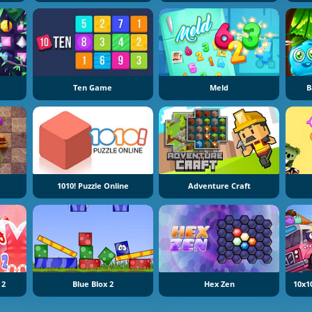
Ten Game
Meld
B
1010! Puzzle Online
Adventure Craft
 2
Blue Blox 2
Hex Zen
10x1