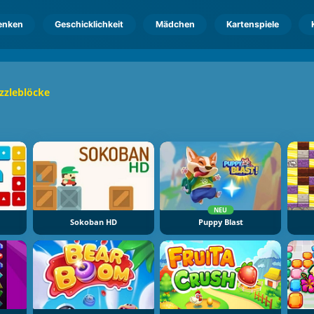
enken
Geschicklichkeit
Mädchen
Kartenspiele
zzleblöcke
NEU
Sokoban HD
Puppy Blast