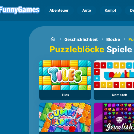
Abenteuer
Auto
Kampf
D
Geschicklichkeit
Blöcke
Pu
Puzzleblöcke
Spiele
Tiles
Unmatch