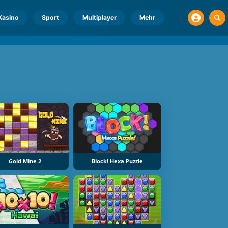
Kasino
Sport
Multiplayer
Mehr
Gold Mine 2
Block! Hexa Puzzle