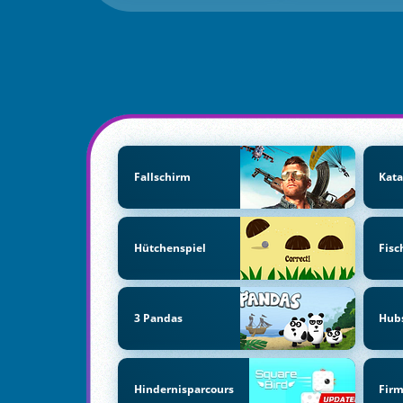
Fallschirm
Kata
Hütchenspiel
Fisc
3 Pandas
Hub
Hindernisparcours
Fir