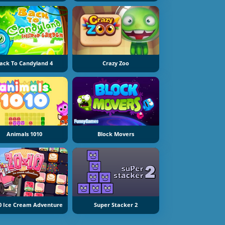
ack To Candyland 4
Crazy Zoo
Animals 1010
Block Movers
0 Ice Cream Adventure
Super Stacker 2