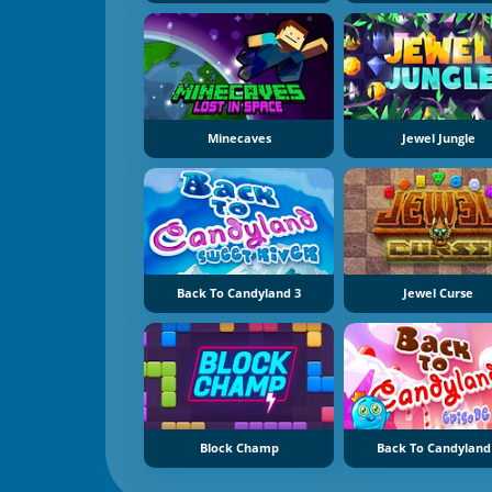
Minecaves
Jewel Jungle
Back To Candyland 3
Jewel Curse
Block Champ
Back To Candyland