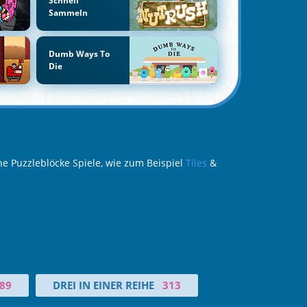
Schnell
Sammeln
Dumb Ways To
Die
ne Puzzleblöcke Spiele, wie zum Beispiel
Tiles
&
89
DREI IN EINER REIHE
313