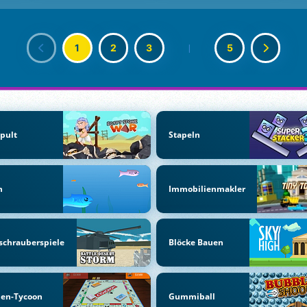
1
2
3
|
5
pult
Stapeln
h
Immobilienmakler
schrauberspiele
Blöcke Bauen
men-Tycoon
Gummiball