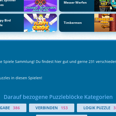
et Spinner
Messer Werfen
es
py Bird
Timbermen
le
cke Spiele Sammlung! Du findest hier gut und gerne 231 verschiede
Puzzles in diesen Spielen!
Darauf bezogene Puzzleblöcke Kategorien
GABE
386
VERBINDEN
153
LOGIK PUZZLE
3