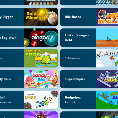
y Digger
Idle-Based
Einkaufswagen
e Begleiten
Held
ker
Schleuder
dy Rain
Superstapler
oll
Hedgehog
ievement
Launch