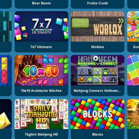
Bear Boom
Fruita Crush
7x7 Ultimate
Woblox
Gum
10x10 Arabische Nächte
Mahjong Connect Halloween
Täglich Mahjong HD
Blocks