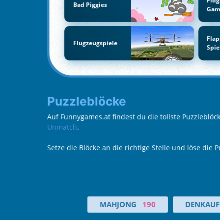
Fidg
Bad Piggies
Gam
Flap
Flugzeugspiele
Spie
Puzzleblöcke
Auf Funnygames.at findest du die tollste Puzzleblö
Unmatch
.
Setze die Blöcke an die richtige Stelle und löse die 
MAHJONG
190
DENKAUF