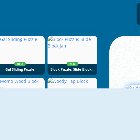
NEU
NEU
Gal Sliding Puzzle
Block Puzzle: Slide Block Jam
NEU
NEU
Momo Wood Block Jam
Woody Tap Block