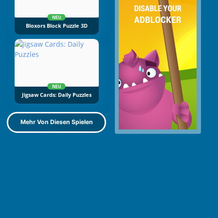
NEU
Bloxors Block Puzzle 3D
NEU
Jigsaw Cards: Daily Puzzles
Mehr Von Diesen Spielen