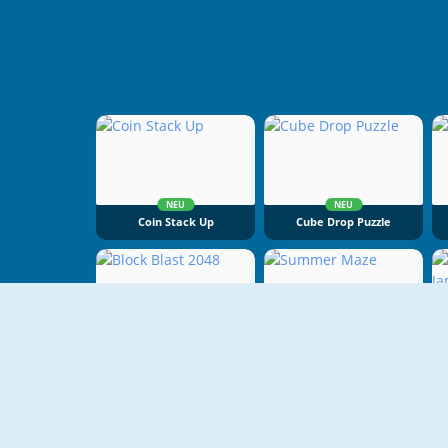
NEU
NEU
Coin Stack Up
Cube Drop Puzzle
NEU
NEU
Block Blast 2048
Summer Maze