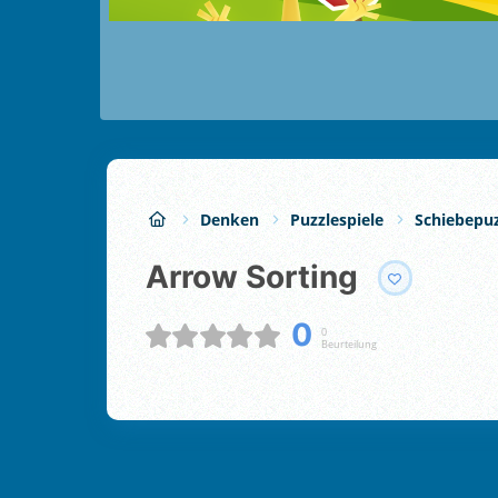
Denken
Puzzlespiele
Schiebepuz
Arrow Sorting
0
0
Beurteilung