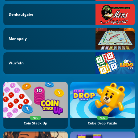
Denkaufgabe
Monopoly
Würfeln
NEU
NEU
Coin Stack Up
Cube Drop Puzzle