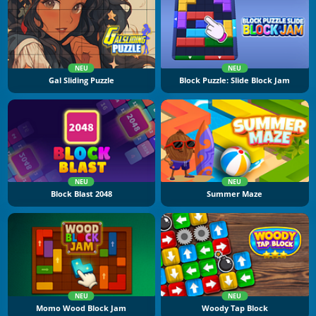
NEU
NEU
Gal Sliding Puzzle
Block Puzzle: Slide Block Jam
NEU
NEU
Block Blast 2048
Summer Maze
NEU
NEU
Momo Wood Block Jam
Woody Tap Block