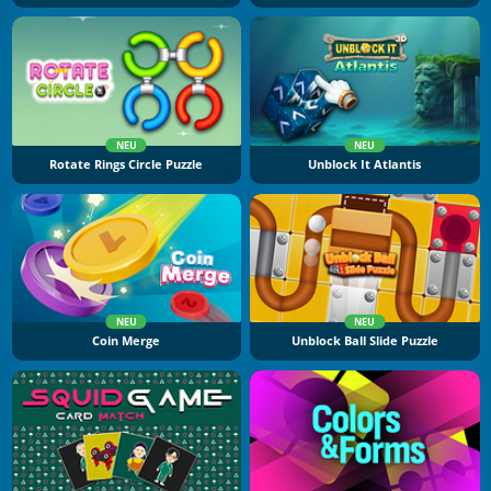
NEU
NEU
Rotate Rings Circle Puzzle
Unblock It Atlantis
NEU
NEU
Coin Merge
Unblock Ball Slide Puzzle