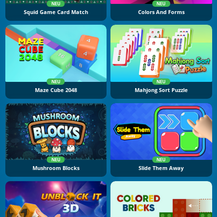
NEU
NEU
Squid Game Card Match
Colors And Forms
NEU
NEU
Maze Cube 2048
Mahjong Sort Puzzle
NEU
NEU
Mushroom Blocks
Slide Them Away