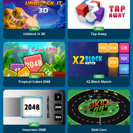
NEU
NEU
Unblock It 3D
Tap Away
NEU
NEU
Tropical Cubes 2048
X2 Block Match
NEU
Inversion 2048
Skid Cars