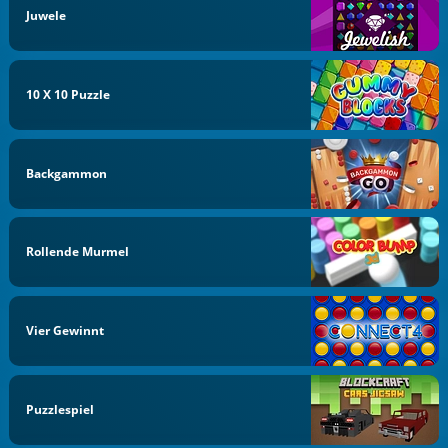
Juwele
10 X 10 Puzzle
Backgammon
Rollende Murmel
Vier Gewinnt
Puzzlespiel