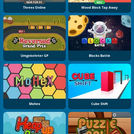
NÜR FÜR PC
NEU
Threes Online
Wood Block Tap Away
Umgekehrter GP
Blocks Battle
Mohex
Cube Shift