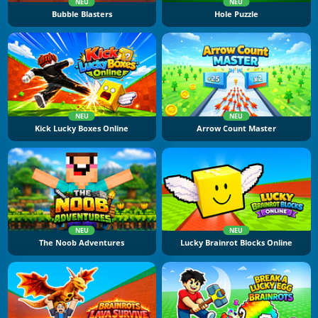
NEU
NEU
Bubble Blasters
Hole Puzzle
NEU
NEU
Kick Lucky Boxes Online
Arrow Count Master
NEU
NEU
The Noob Adventures
Lucky Brainrot Blocks Online