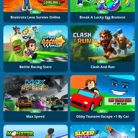
NEU
NEU
Brainrots Lava Survive Online
Break A Lucky Egg Brainrot
NEU
NEU
Battle Racing Stars
Clash And Run
NEU
NEU
Max Speed
Obby Tsunami Escape +1 By Car