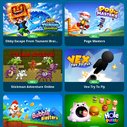
NEU
NEU
Obby Escape From Tsunami Brainrot
Pogo Masters
NEU
NEU
Stickman Adventure Online
Vex Try To Fly