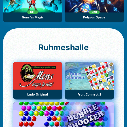
NEU
NEU
Guns Vs Magic
Polygon Space
Ruhmeshalle
Ludo Original
Fruit Connect 2