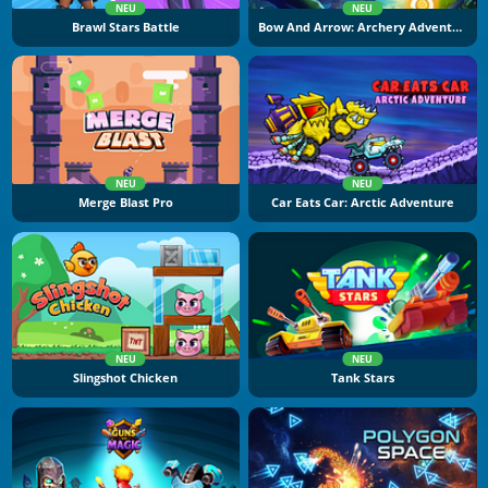
NEU
NEU
Brawl Stars Battle
Bow And Arrow: Archery Adventure
NEU
NEU
Merge Blast Pro
Car Eats Car: Arctic Adventure
NEU
NEU
Slingshot Chicken
Tank Stars