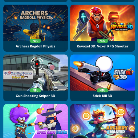
NEU
NEU
Archers Ragdoll Physics
Revoxel 3D: Voxel RPG Shooter
NEU
NEU
Gun Shooting Sniper 3D
Stick Kill 3D