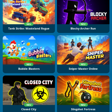
NEU
NEU
Tank Strike: Wasteland Rogue
Blocky Archer Run
NEU
NEU
Bubble Blasters
Sniper Master Online
NEU
NEU
Closed City
Slingshot Fortress