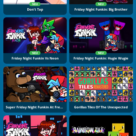
NEU
NEU
Don't Tap
Friday Night Funkin: Big Brother
NEU
NEU
Friday Night Funkin Vs Neon
Friday Night Funkin: Hugie Wugie
Super Friday Night Funkin At Freddys 2
Gorillas Tiles Of The Unexpected