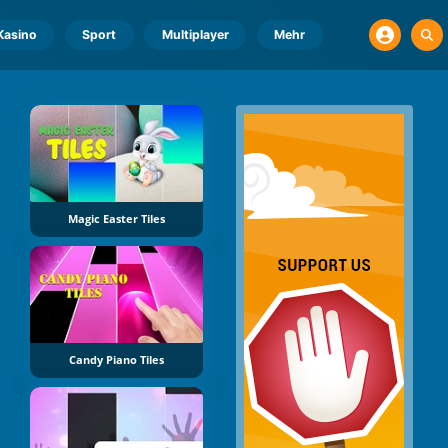
Kasino
Sport
Multiplayer
Mehr
Magic Easter Tiles
Candy Piano Tiles