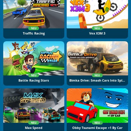
NEU
NEU
Traffic Racing
Vex X3M 3
NEU
NEU
Battle Racing Stars
Bimka Drive: Smash Cars Into Splinters
NEU
NEU
Max Speed
Obby Tsunami Escape +1 By Car