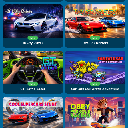
NEU
NEU
I8 City Driver
Two RX7 Drifters
NEU
NEU
GT Traffic Racer
Car Eats Car: Arctic Adventure