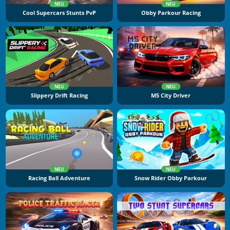
NEU
NEU
Cool Supercars Stunts PvP
Obby Parkour Racing
NEU
NEU
Slippery Drift Racing
M5 City Driver
NEU
NEU
Racing Ball Adventure
Snow Rider Obby Parkour