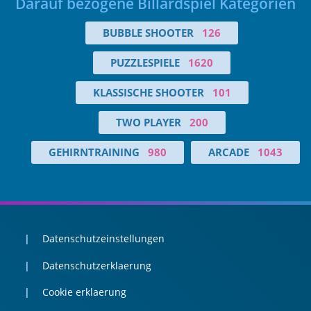
Darauf bezogene Billardspiel Kategorien
BUBBLE SHOOTER
126
PUZZLESPIELE
1620
KLASSISCHE SHOOTER
101
TWO PLAYER
200
GEHIRNTRAINING
980
ARCADE
1043
Datenschutzeinstellungen
Datenschutzerklaerung
Cookie erklaerung