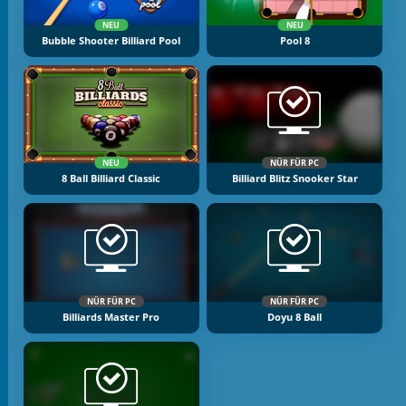
NEU
NEU
Bubble Shooter Billiard Pool
Pool 8
NEU
NÜR FÜR PC
8 Ball Billiard Classic
Billiard Blitz Snooker Star
NÜR FÜR PC
NÜR FÜR PC
Billiards Master Pro
Doyu 8 Ball