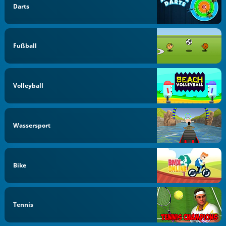
Darts
Fußball
Volleyball
Wassersport
Bike
Tennis