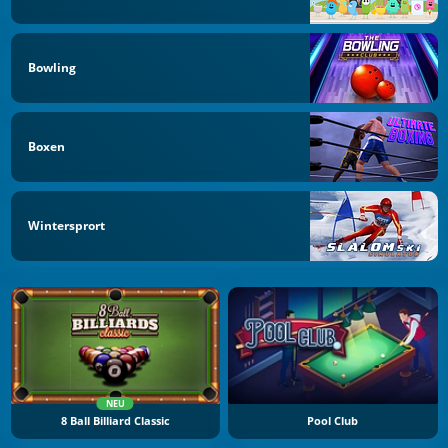
Bowling
Boxen
Wintersprort
NEU
8 Ball Billiard Classic
Pool Club