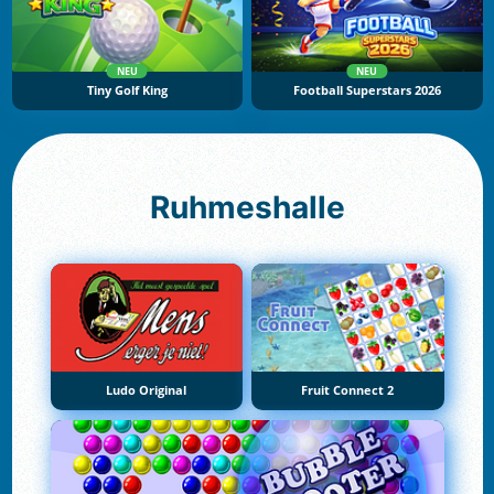
NEU
NEU
Tiny Golf King
Football Superstars 2026
Ruhmeshalle
Ludo Original
Fruit Connect 2