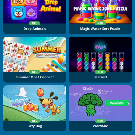
NEU
NEU
Drop Animals
Magic Water Sort Puzzle
NEU
NEU
Summer Onet Connect
Ball Sort
NEU
NEU
Lazy Dog
WordMix