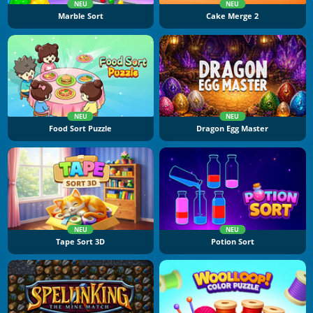
NEU
NEU
Marble Sort
Cake Merge 2
NEU
NEU
Food Sort Puzzle
Dragon Egg Master
NEU
NEU
Tape Sort 3D
Potion Sort