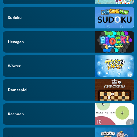
Sudoku
Hexagon
Wörter
Damespiel
Rechnen