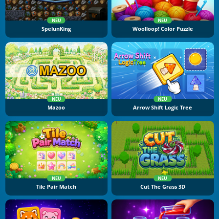
NEU
NEU
SpelunKing
Woolloop! Color Puzzle
NEU
NEU
Mazoo
Arrow Shift Logic Tree
NEU
NEU
Tile Pair Match
Cut The Grass 3D