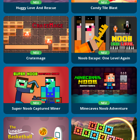
NEU
NEU
Huggy Love And Rescue
Candy Tile Blast
NEU
NEU
Cratemage
Noob Escape: One Level Again
NEU
NEU
Super Noob Captured Miner
Minecaves Noob Adventure