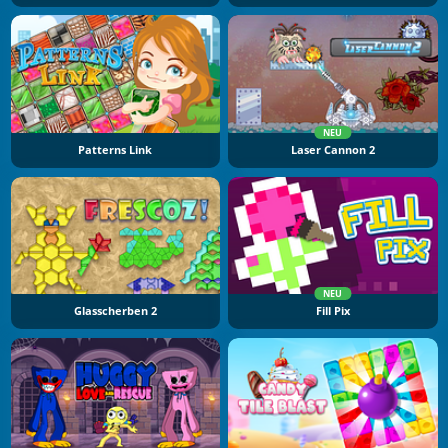
NEU
Patterns Link
Laser Cannon 2
NEU
Glasscherben 2
Fill Pix