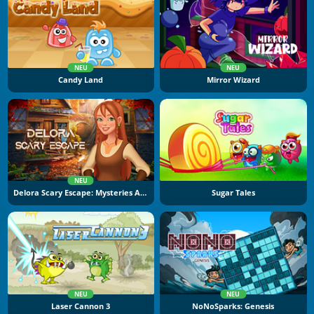
NEU
NEU
Candy Land
Mirror Wizard
NEU
Delora Scary Escape: Mysteries Adventure
Sugar Tales
NEU
NEU
Laser Cannon 3
NoNoSparks: Genesis