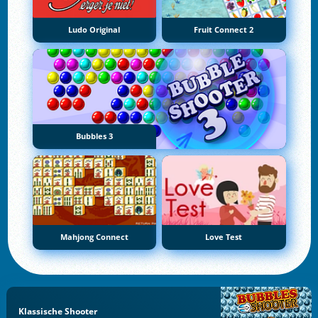
Ludo Original
Fruit Connect 2
Bubbles 3
Mahjong Connect
Love Test
Klassische Shooter