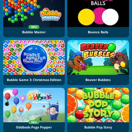
NEU
Bubble Master
Bounce Balls
Bubble Game 3: Christmas Edition
Beaver Bubbles
NEU
Oddbods Pogo Popper
Bubble Pop Story