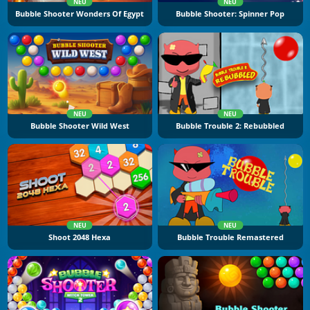
NEU
NEU
Bubble Shooter Wonders Of Egypt
Bubble Shooter: Spinner Pop
NEU
NEU
Bubble Shooter Wild West
Bubble Trouble 2: Rebubbled
NEU
NEU
Shoot 2048 Hexa
Bubble Trouble Remastered