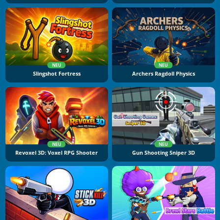
NEU
NEU
Slingshot Fortress
Archers Ragdoll Physics
NEU
NEU
Revoxel 3D: Voxel RPG Shooter
Gun Shooting Sniper 3D