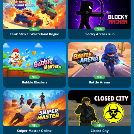
NEU
NEU
Tank Strike: Wasteland Rogue
Blocky Archer Run
NEU
NEU
Bubble Blasters
Battle Arena
NEU
NEU
Sniper Master Online
Closed City