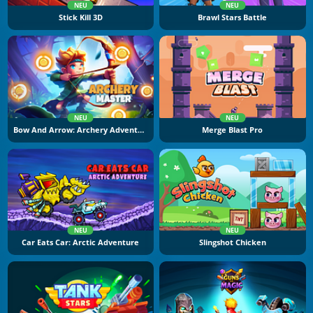
NEU
NEU
Stick Kill 3D
Brawl Stars Battle
NEU
NEU
Bow And Arrow: Archery Adventure
Merge Blast Pro
NEU
NEU
Car Eats Car: Arctic Adventure
Slingshot Chicken