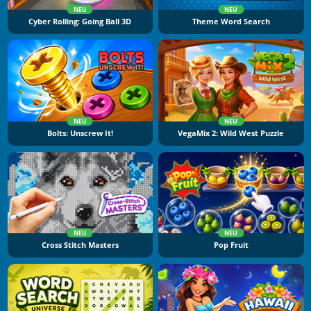
NEU
NEU
Cyber Rolling: Going Ball 3D
Theme Word Search
NEU
NEU
Bolts: Unscrew It!
VegaMix 2: Wild West Puzzle
NEU
NEU
Cross Stitch Masters
Pop Fruit