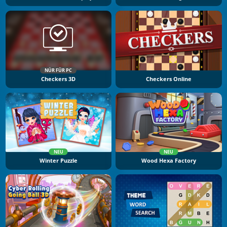
NÜR FÜR PC
Checkers 3D
Checkers Online
NEU
NEU
Winter Puzzle
Wood Hexa Factory