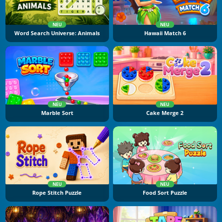
NEU
NEU
Word Search Universe: Animals
Hawaii Match 6
NEU
NEU
Marble Sort
Cake Merge 2
NEU
NEU
Rope Stitch Puzzle
Food Sort Puzzle