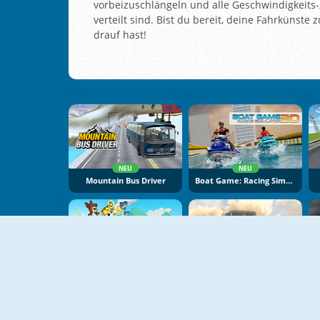
vorbeizuschlängeln und alle Geschwindigkeits-, 
verteilt sind. Bist du bereit, deine Fahrkünste
drauf hast!
NEU
NEU
Mountain Bus Driver
Boat Game: Racing Simulator 3D
NEU
NEU
Battle Racing Stars
Bimka Drive: Smash Cars Into Splinters