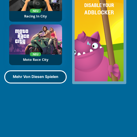
NEU
Racing In City
NEU
Moto Race City
Mehr Von Diesen Spielen