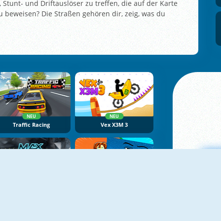
Stunt- und Driftauslöser zu treffen, die auf der Karte
 zu beweisen? Die Straßen gehören dir, zeig, was du
NEU
NEU
Traffic Racing
Vex X3M 3
NEU
NEU
Max Speed
Obby Tsunami Escape +1 By Car