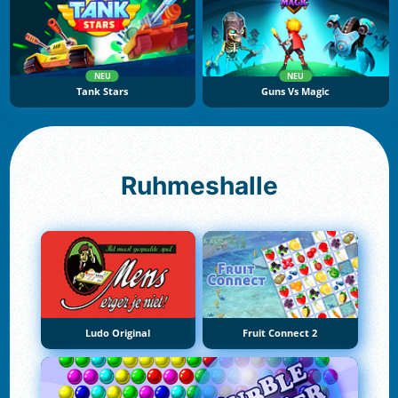
NEU
NEU
Tank Stars
Guns Vs Magic
Ruhmeshalle
Ludo Original
Fruit Connect 2