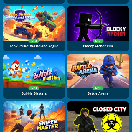
NEU
NEU
Tank Strike: Wasteland Rogue
Blocky Archer Run
NEU
NEU
Bubble Blasters
Battle Arena