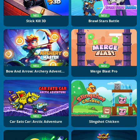
NEU
NEU
Stick Kill 3D
Brawl Stars Battle
NEU
NEU
Bow And Arrow: Archery Adventure
Merge Blast Pro
NEU
NEU
Car Eats Car: Arctic Adventure
Slingshot Chicken