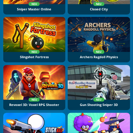
NEU
NEU
Sniper Master Online
Closed City
NEU
NEU
Slingshot Fortress
Archers Ragdoll Physics
NEU
NEU
Revoxel 3D: Voxel RPG Shooter
Gun Shooting Sniper 3D