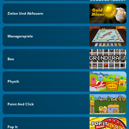
Zielen Und Abfeuern
Managerspiele
Bau
Physik
Point And Click
Pop It