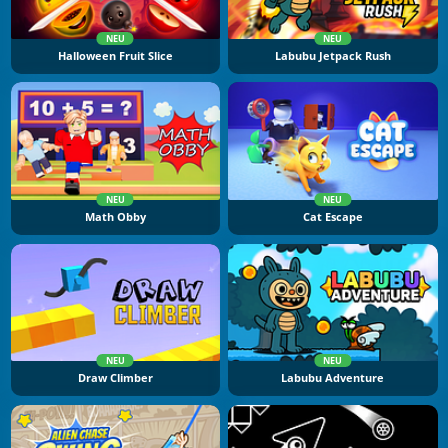
NEU
NEU
Halloween Fruit Slice
Labubu Jetpack Rush
NEU
NEU
Math Obby
Cat Escape
NEU
NEU
Draw Climber
Labubu Adventure