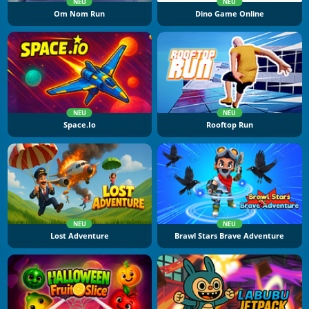
NEU
NEU
Om Nom Run
Dino Game Online
NEU
NEU
Space.io
Rooftop Run
NEU
NEU
Lost Adventure
Brawl Stars Brave Adventure