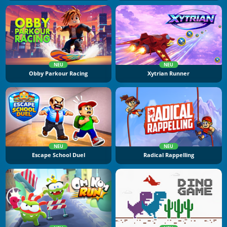
NEU
NEU
Obby Parkour Racing
Xytrian Runner
NEU
NEU
Escape School Duel
Radical Rappelling