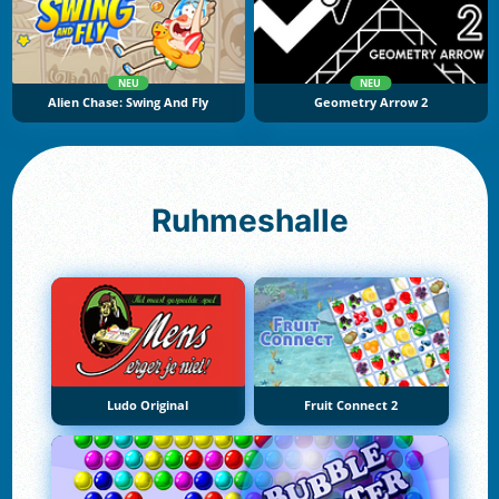
NEU
NEU
Alien Chase: Swing And Fly
Geometry Arrow 2
Ruhmeshalle
Ludo Original
Fruit Connect 2