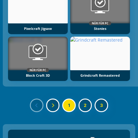
NÜR FÜR PC
Pixelcraft Jigsaw
Stonies
NÜR FÜR PC
Block Craft 3D
Grindcraft Remastered
1
2
3