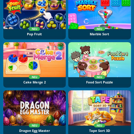
NEU
NEU
Pop Fruit
Marble Sort
NEU
NEU
Cake Merge 2
Food Sort Puzzle
NEU
NEU
Dragon Egg Master
Tape Sort 3D