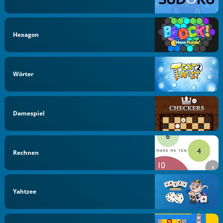
Hexagon
Wörter
Damespiel
Rechnen
Yahtzee