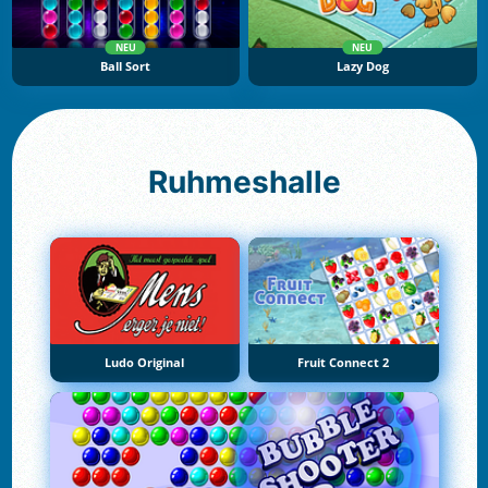
NEU
NEU
Ball Sort
Lazy Dog
Ruhmeshalle
Ludo Original
Fruit Connect 2