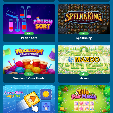
NEU
NEU
Potion Sort
SpelunKing
NEU
NEU
Woolloop! Color Puzzle
Mazoo