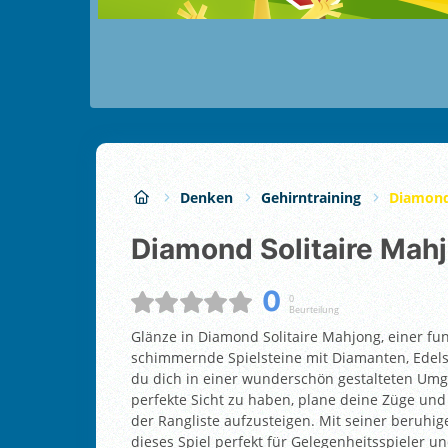
Denken
Gehirntraining
Diamond
Diamond Solitaire Mah
0
0
Beurteilung
Glänze in Diamond Solitaire Mahjong, einer fun
schimmernde Spielsteine mit Diamanten, Edel
du dich in einer wunderschön gestalteten Um
perfekte Sicht zu haben, plane deine Züge und 
der Rangliste aufzusteigen. Mit seiner beruhi
dieses Spiel perfekt für Gelegenheitsspieler u