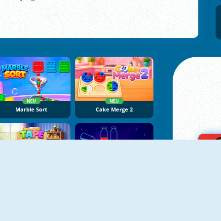
NEU
NEU
Marble Sort
Cake Merge 2
NEU
NEU
Tape Sort 3D
Potion Sort