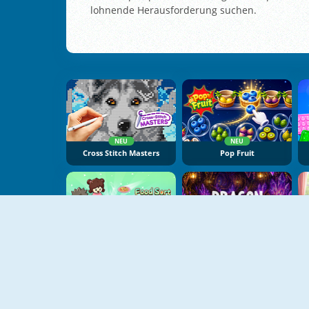
lohnende Herausforderung suchen.
NEU
NEU
Cross Stitch Masters
Pop Fruit
NEU
NEU
Food Sort Puzzle
Dragon Egg Master