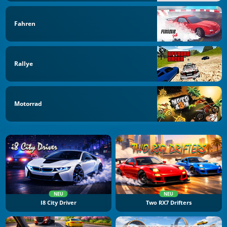
Fahren
Rallye
Motorrad
NEU
NEU
I8 City Driver
Two RX7 Drifters