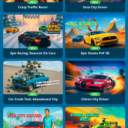
NEU
NEU
Crazy Traffic Racer
Urus City Driver
NEU
NEU
Epic Racing: Descent On Cars
Epic Stunts PvP 3D
NEU
NEU
Car Crash Test: Abandoned City
Chiron City Driver