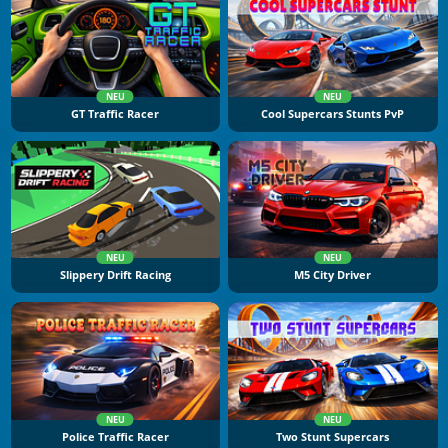
NEU
NEU
GT Traffic Racer
Cool Supercars Stunts PvP
NEU
NEU
Slippery Drift Racing
M5 City Driver
NEU
NEU
Police Traffic Racer
Two Stunt Supercars