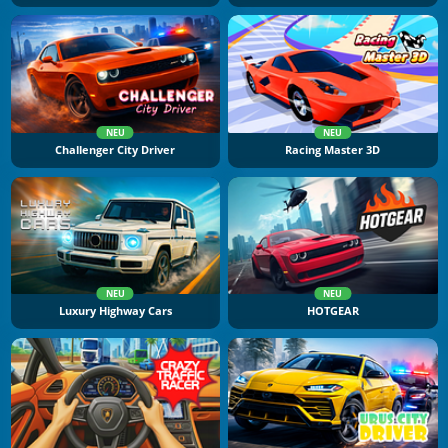
NEU
NEU
Challenger City Driver
Racing Master 3D
NEU
NEU
Luxury Highway Cars
HOTGEAR