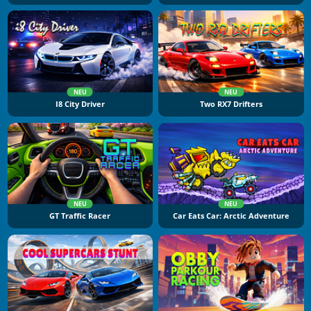
NEU
NEU
I8 City Driver
Two RX7 Drifters
NEU
NEU
GT Traffic Racer
Car Eats Car: Arctic Adventure