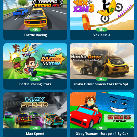
NEU
NEU
Traffic Racing
Vex X3M 3
NEU
NEU
Battle Racing Stars
Bimka Drive: Smash Cars Into Splinters
NEU
NEU
Max Speed
Obby Tsunami Escape +1 By Car