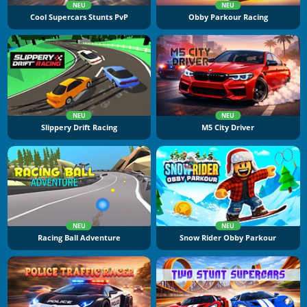
NEU
NEU
Cool Supercars Stunts PvP
Obby Parkour Racing
NEU
NEU
Slippery Drift Racing
M5 City Driver
NEU
NEU
Racing Ball Adventure
Snow Rider Obby Parkour