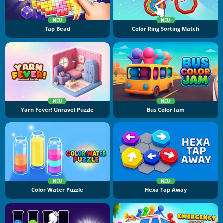
NEU
NEU
Tap Bead
Color Ring Sorting Match
NEU
NEU
Yarn Fever! Unravel Puzzle
Bus Color Jam
NEU
NEU
Color Water Puzzle
Hexa Tap Away