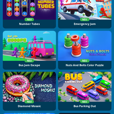
NEU
NEU
Number Tubes
Emergency Jam
NEU
NEU
Bus Jam Escape
Nuts And Bolts Color Puzzle
NEU
NEU
Diamond Mosaic
Bus Parking Out