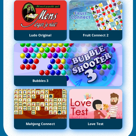
Ludo Original
Fruit Connect 2
Bubbles 3
Mahjong Connect
Love Test