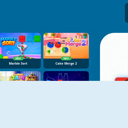
NEU
NEU
Marble Sort
Cake Merge 2
NEU
NEU
Tape Sort 3D
Potion Sort