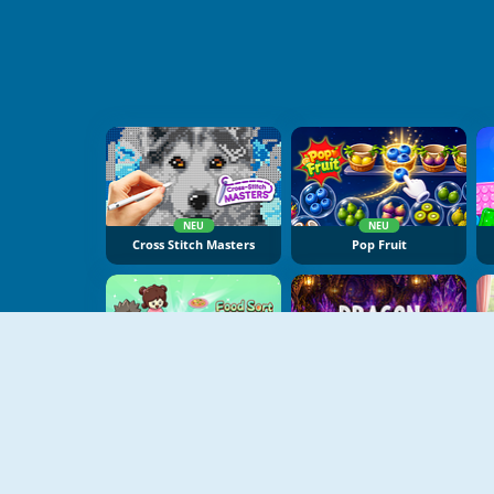
NEU
NEU
Cross Stitch Masters
Pop Fruit
NEU
NEU
Food Sort Puzzle
Dragon Egg Master