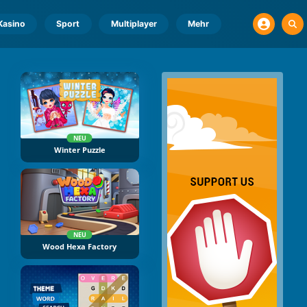
Kasino
Sport
Multiplayer
Mehr
NEU
Winter Puzzle
NEU
Wood Hexa Factory