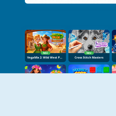
NEU
NEU
VegaMix 2: Wild West Puzzle
Cross Stitch Masters
NEU
NEU
Hawaii Match 6
Marble Sort