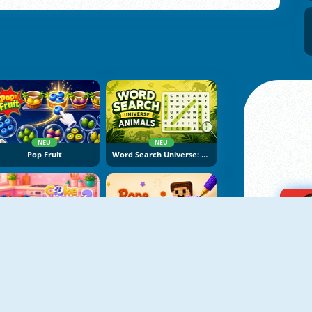
NEU
NEU
Pop Fruit
Word Search Universe: Animals
NEU
NEU
Cake Merge 2
Rope Stitch Puzzle