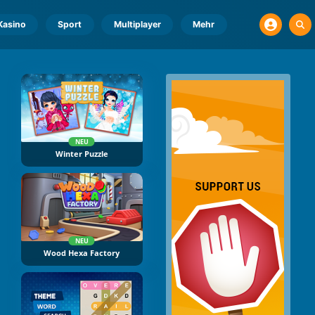
Kasino
Sport
Multiplayer
Mehr
NEU
Winter Puzzle
NEU
Wood Hexa Factory