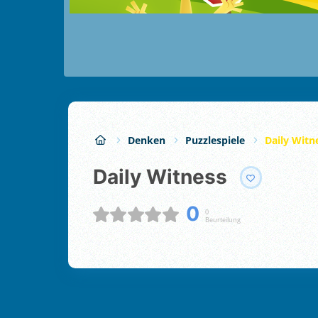
Denken
Puzzlespiele
Daily Witn
Daily Witness
0
0
Beurteilung