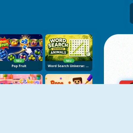
NEU
NEU
Pop Fruit
Word Search Universe: Animals
NEU
NEU
Cake Merge 2
Rope Stitch Puzzle