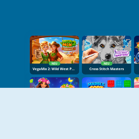
NEU
NEU
VegaMix 2: Wild West Puzzle
Cross Stitch Masters
NEU
NEU
Hawaii Match 6
Marble Sort