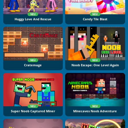
NEU
NEU
Huggy Love And Rescue
Candy Tile Blast
NEU
NEU
Cratemage
Noob Escape: One Level Again
NEU
NEU
Super Noob Captured Miner
Minecaves Noob Adventure