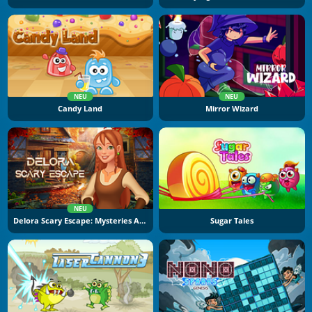
NEU
NEU
Candy Land
Mirror Wizard
NEU
Delora Scary Escape: Mysteries Adventure
Sugar Tales