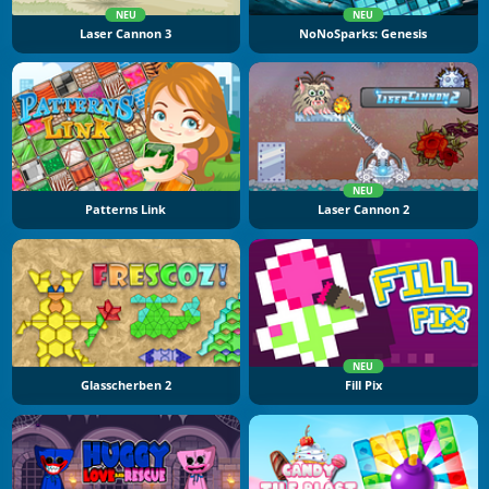
NEU
NEU
Laser Cannon 3
NoNoSparks: Genesis
NEU
Patterns Link
Laser Cannon 2
NEU
Glasscherben 2
Fill Pix