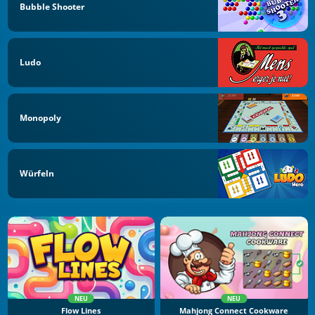
Bubble Shooter
Ludo
Monopoly
Würfeln
NEU
NEU
Flow Lines
Mahjong Connect Cookware