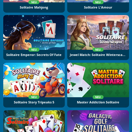
NEU
NEU
Solitaire Mahjong
Solitaire L'Amour
NEU
NEU
Solitaire Emperor: Secrets Of Fate
Jewel Match: Solitaire Winterscapes
NEU
NEU
Solitaire Story Tripeaks 5
Master Addiction Solitaire