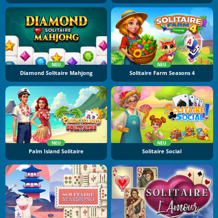
NEU
NEU
Diamond Solitaire Mahjong
Solitaire Farm Seasons 4
NEU
NEU
Palm Island Solitaire
Solitaire Social