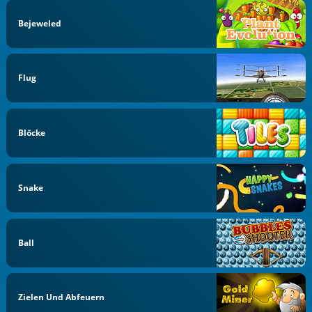
Bejeweled
Flug
Blöcke
Snake
Ball
Zielen Und Abfeuern