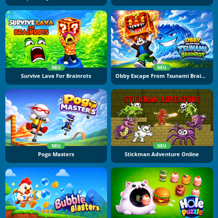
NEU
NEU
Survive Lava For Brainrots
Obby Escape From Tsunami Brainrot
NEU
NEU
Pogo Masters
Stickman Adventure Online