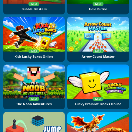
NEU
NEU
Bubble Blasters
Hole Puzzle
NEU
NEU
Kick Lucky Boxes Online
Arrow Count Master
NEU
NEU
The Noob Adventures
Lucky Brainrot Blocks Online