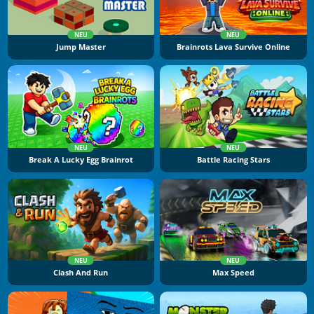
NEU
NEU
Jump Master
Brainrots Lava Survive Online
NEU
NEU
Break A Lucky Egg Brainrot
Battle Racing Stars
NEU
NEU
Clash And Run
Max Speed