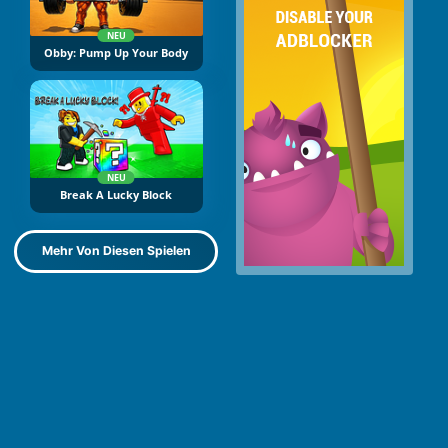
NEU
Obby: Pump Up Your Body
NEU
Break A Lucky Block
Mehr Von Diesen Spielen