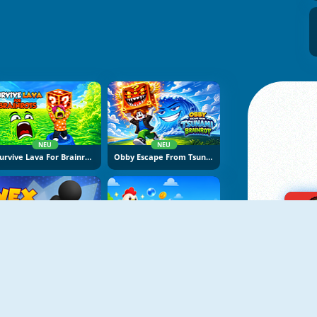
NEU
NEU
Survive Lava For Brainrots
Obby Escape From Tsunami Brainrot
NEU
NEU
Vex Try To Fly
Bubble Blasters