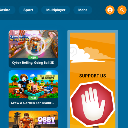
Kasino
Sport
Multiplayer
Mehr
NEU
Cyber Rolling: Going Ball 3D
NEU
Grow A Garden For Brainrots