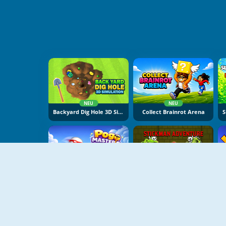
NEU
NEU
Backyard Dig Hole 3D Simulator
Collect Brainrot Arena
NEU
NEU
Pogo Masters
Stickman Adventure Online