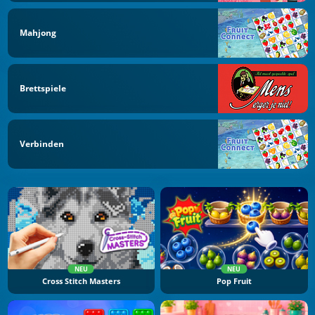
Mahjong
Brettspiele
Verbinden
NEU
NEU
Cross Stitch Masters
Pop Fruit