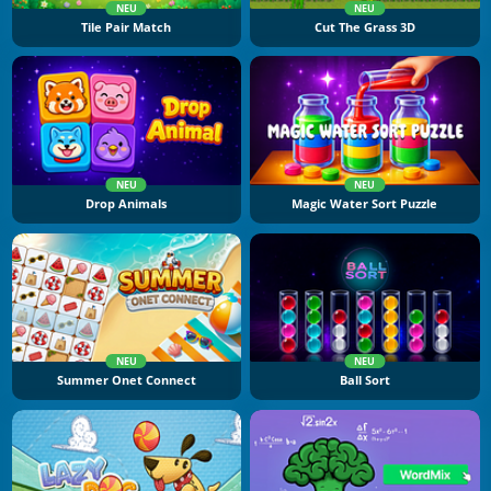
NEU
NEU
Tile Pair Match
Cut The Grass 3D
NEU
NEU
Drop Animals
Magic Water Sort Puzzle
NEU
NEU
Summer Onet Connect
Ball Sort