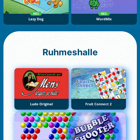
NEU
NEU
Lazy Dog
WordMix
Ruhmeshalle
Ludo Original
Fruit Connect 2