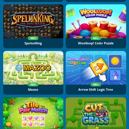
NEU
NEU
SpelunKing
Woolloop! Color Puzzle
NEU
NEU
Mazoo
Arrow Shift Logic Tree