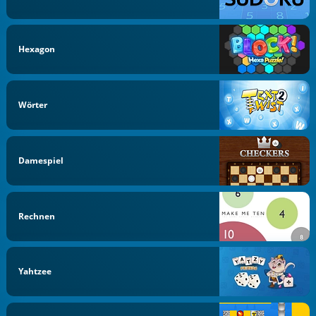
Hexagon
Wörter
Damespiel
Rechnen
Yahtzee