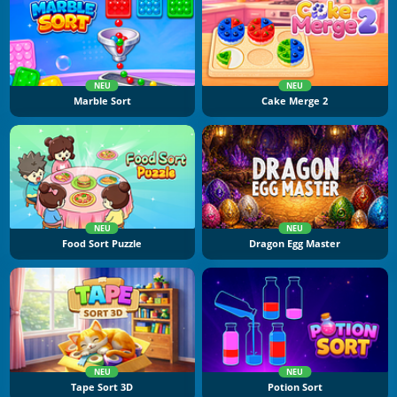
NEU
NEU
Marble Sort
Cake Merge 2
NEU
NEU
Food Sort Puzzle
Dragon Egg Master
NEU
NEU
Tape Sort 3D
Potion Sort