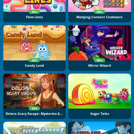
NEU
NEU
Flow Lines
Mahjong Connect Cookware
NEU
NEU
Candy Land
Mirror Wizard
NEU
Delora Scary Escape: Mysteries Adventure
Sugar Tales