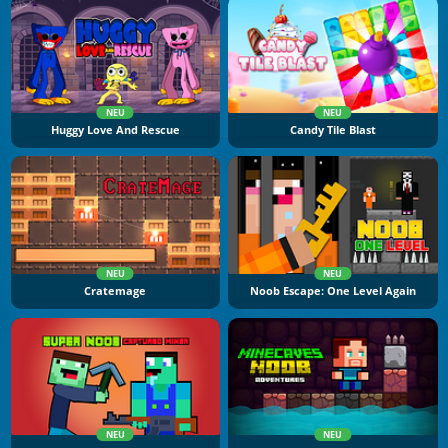
NEU
NEU
Huggy Love And Rescue
Candy Tile Blast
NEU
NEU
Cratemage
Noob Escape: One Level Again
NEU
NEU