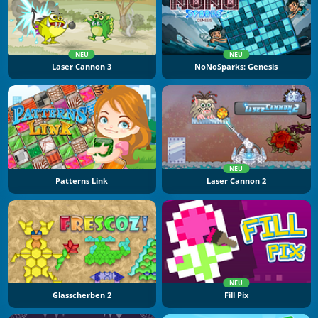
NEU
NEU
Laser Cannon 3
NoNoSparks: Genesis
NEU
Patterns Link
Laser Cannon 2
NEU
Glasscherben 2
Fill Pix