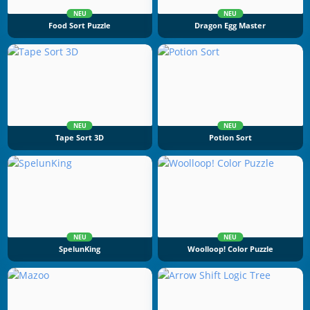
NEU
NEU
Food Sort Puzzle
Dragon Egg Master
NEU
NEU
Tape Sort 3D
Potion Sort
NEU
NEU
SpelunKing
Woolloop! Color Puzzle