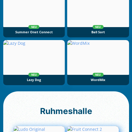
NEU
NEU
Summer Onet Connect
Ball Sort
NEU
NEU
Lazy Dog
WordMix
Ruhmeshalle