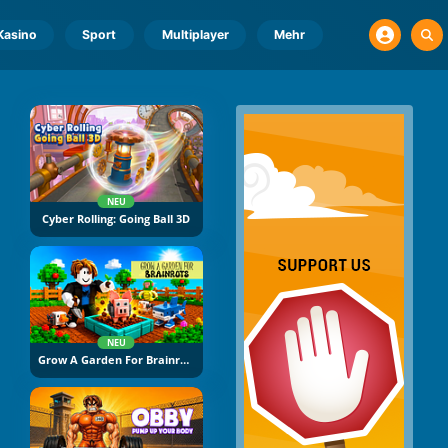
Kasino
Sport
Multiplayer
Mehr
NEU
Cyber Rolling: Going Ball 3D
NEU
Grow A Garden For Brainrots