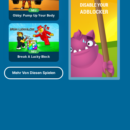
NEU
Obby: Pump Up Your Body
NEU
Break A Lucky Block
Mehr Von Diesen Spielen