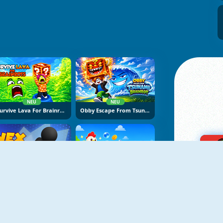
NEU
NEU
Survive Lava For Brainrots
Obby Escape From Tsunami Brainrot
NEU
NEU
Vex Try To Fly
Bubble Blasters