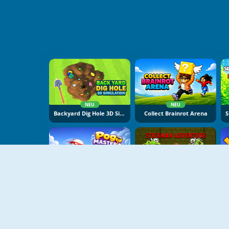
NEU
NEU
Backyard Dig Hole 3D Simulator
Collect Brainrot Arena
NEU
NEU
Pogo Masters
Stickman Adventure Online