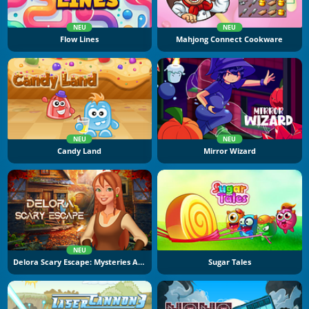
NEU
NEU
Flow Lines
Mahjong Connect Cookware
NEU
NEU
Candy Land
Mirror Wizard
NEU
Delora Scary Escape: Mysteries Adventure
Sugar Tales