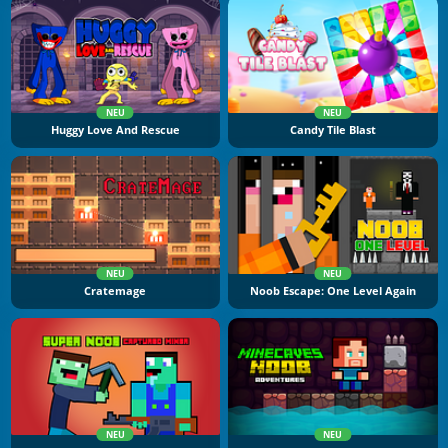
NEU
NEU
Huggy Love And Rescue
Candy Tile Blast
NEU
NEU
Cratemage
Noob Escape: One Level Again
NEU
NEU