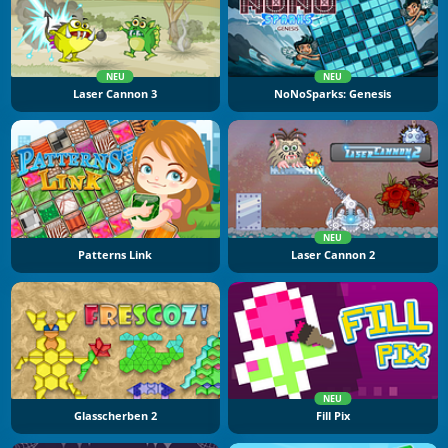
NEU
NEU
Laser Cannon 3
NoNoSparks: Genesis
NEU
Patterns Link
Laser Cannon 2
NEU
Glasscherben 2
Fill Pix