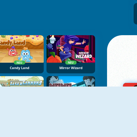
NEU
NEU
Candy Land
Mirror Wizard
NEU
NEU
Laser Cannon 3
NoNoSparks: Genesis