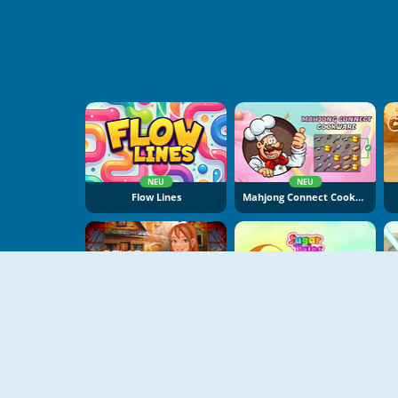
NEU
NEU
Flow Lines
Mahjong Connect Cookware
NEU
Delora Scary Escape: Mysteries Adventure
Sugar Tales