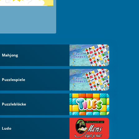
Mahjong
Puzzlespiele
Puzzleblöcke
Ludo