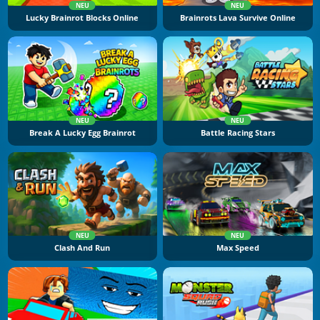
NEU
NEU
Lucky Brainrot Blocks Online
Brainrots Lava Survive Online
NEU
NEU
Break A Lucky Egg Brainrot
Battle Racing Stars
NEU
NEU
Clash And Run
Max Speed