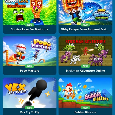
NEU
NEU
Survive Lava For Brainrots
Obby Escape From Tsunami Brainrot
NEU
NEU
Pogo Masters
Stickman Adventure Online
NEU
NEU
Vex Try To Fly
Bubble Blasters