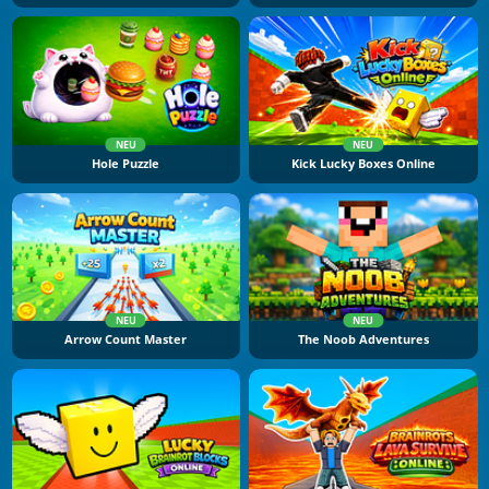
NEU
NEU
Hole Puzzle
Kick Lucky Boxes Online
NEU
NEU
Arrow Count Master
The Noob Adventures