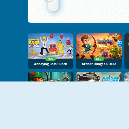
NEU
NEU
Annoying Boss Punch
Archer Dungeon Hero
NEU
NEU
Robin Hood Archer
Grandfather Road Chase: Realistic Shooter