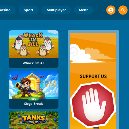
Kasino
Sport
Multiplayer
Mehr
Whack Em All
NEU
Siege Break