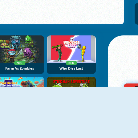
NEU
NEU
Farm Vs Zombies
Who Dies Last
NEU
NEU
Tank Strike: Wasteland Rogue
Stickman Adventure Online