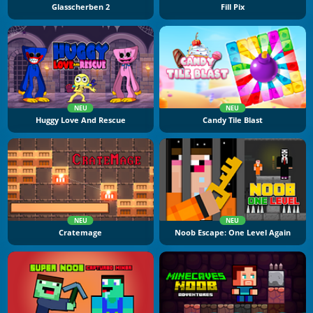
Glasscherben 2
Fill Pix
NEU
NEU
Huggy Love And Rescue
Candy Tile Blast
NEU
NEU
Cratemage
Noob Escape: One Level Again