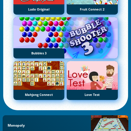
Ludo Original
Fruit Connect 2
Bubbles 3
Mahjong Connect
Love Test
Monopoly