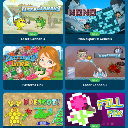
NEU
NEU
Laser Cannon 3
NoNoSparks: Genesis
NEU
Patterns Link
Laser Cannon 2
NEU