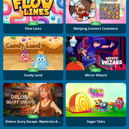
NEU
NEU
Flow Lines
Mahjong Connect Cookware
NEU
NEU
Candy Land
Mirror Wizard
NEU
Delora Scary Escape: Mysteries Adventure
Sugar Tales