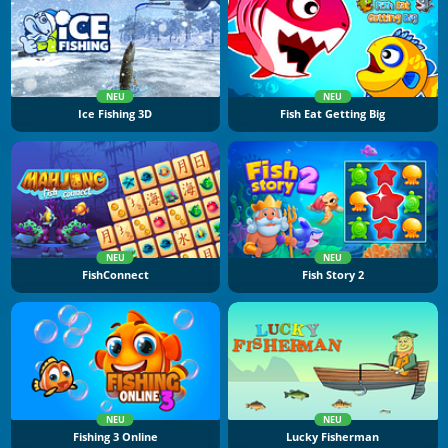
NEU
NEU
Ice Fishing 3D
Fish Eat Getting Big
NEU
NEU
FishConnect
Fish Story 2
NEU
NEU
Fishing 3 Online
Lucky Fisherman