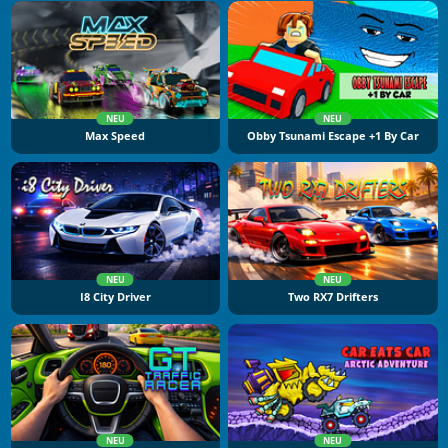
NEU
NEU
Max Speed
Obby Tsunami Escape +1 By Car
NEU
NEU
I8 City Driver
Two RX7 Drifters
NEU
NEU