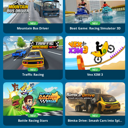
NEU
NEU
Mountain Bus Driver
Boat Game: Racing Simulator 3D
NEU
NEU
Traffic Racing
Vex X3M 3
NEU
NEU
Battle Racing Stars
Bimka Drive: Smash Cars Into Splinters