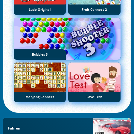
Ludo Original
Fruit Connect 2
Bubbles 3
Mahjong Connect
Love Test
Fahren