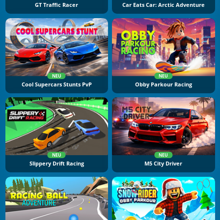
GT Traffic Racer
Car Eats Car: Arctic Adventure
NEU
NEU
Cool Supercars Stunts PvP
Obby Parkour Racing
NEU
NEU
Slippery Drift Racing
M5 City Driver