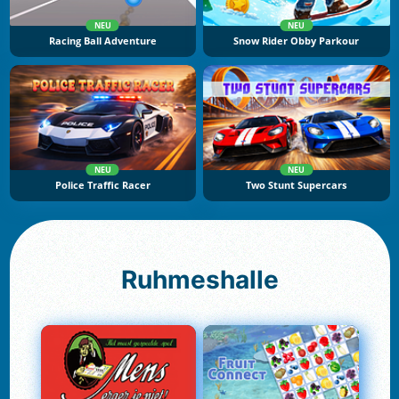
NEU
NEU
Racing Ball Adventure
Snow Rider Obby Parkour
NEU
NEU
Police Traffic Racer
Two Stunt Supercars
Ruhmeshalle